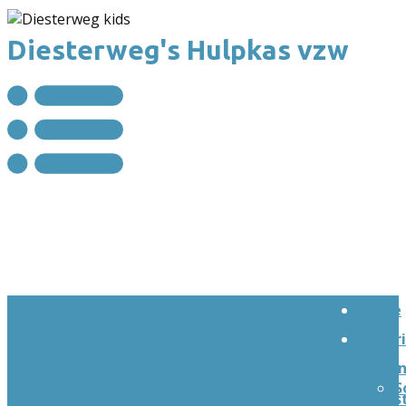
Diesterweg's Hulpkas vzw
Home
Criter
tusse
S
s