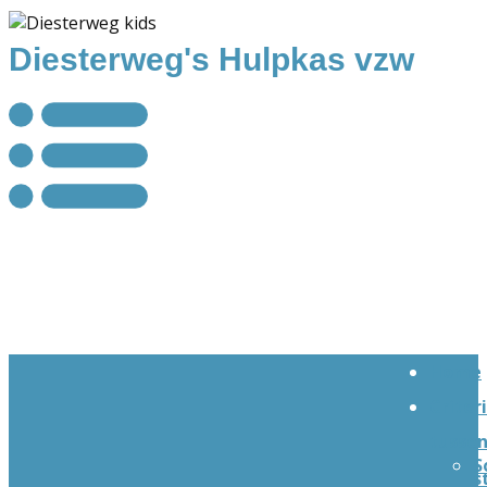
Diesterweg's Hulpkas vzw
Home
Criter
tusse
S
s