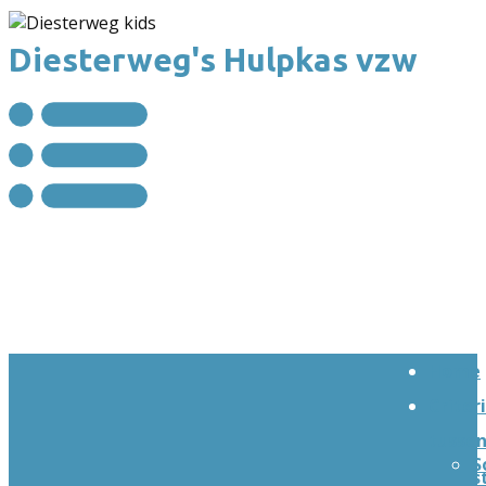
Diesterweg's Hulpkas vzw
Home
Criter
tusse
S
s